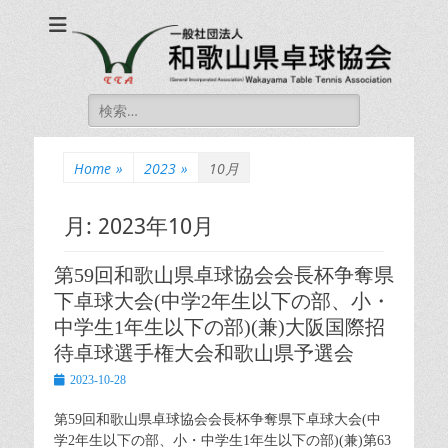
一般社団法人和歌山
一般社団法人和歌山県卓球協会 公式ホームページ
県卓球協会
Wakayama Table
Search
Tennis Association
for:
Home
»
2023
»
10月
月:
2023年10月
第59回和歌山県卓球協会会長杯争奪県
下卓球大会(中学2年生以下の部、小・
中学生1年生以下の部)(兼)大阪国際招
待卓球選手権大会和歌山県予選会
Posted
2023-10-28
on
第59回和歌山県卓球協会会長杯争奪県下卓球大会(中
学2年生以下の部、小・中学生1年生以下の部)(兼)第63