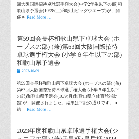
回大阪国際招待卓球選手権大会(中学2年生以下の部)和
歌山県予選会(10/28(土)和歌山ビッグウエーブ)が、開
催さ
Read More …
第59回会長杯和歌山県下卓球大会 (ホ
ープスの部) (兼)第63回大阪国際招待
卓球選手権大会 (小学６年生以下の部)
和歌山県予選会
Posted
2023-10-09
on
第59回会長杯和歌山県下卓球大会 (ホープスの部) (兼)
第63回大阪国際招待卓球選手権大会 (小学６年生以下
の部)和歌山県予選会(10/9(月)和歌山県立体育館補助
館)が、開催されました。結果は下記の通りです。 ●
結
Read More …
2023年度和歌山県卓球選手権大会(ジ
ュニアの部) (兼)天皇杯･皇后杯 2024