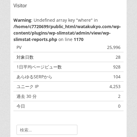
Visitor
Warning
: Undefined array key "where" in
/home/c7720699/public_html/watakukyo.com/wp-
content/plugins/wp-slimstat/admin/view/wp-
slimstat-reports.php
on line
1170
PV
25,996
対象日数
28
1日平均ページビュー数
928
あらゆるSERPから
104
ユニーク IP
4,253
過去 30 分
2
今日
0
昨日
0
Search
for: