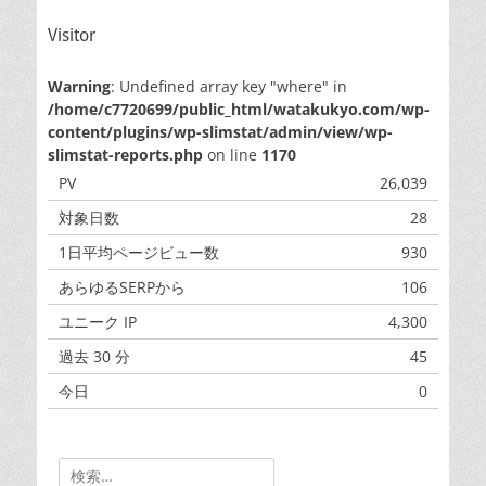
Visitor
Warning
: Undefined array key "where" in
/home/c7720699/public_html/watakukyo.com/wp-
content/plugins/wp-slimstat/admin/view/wp-
slimstat-reports.php
on line
1170
PV
26,039
対象日数
28
1日平均ページビュー数
930
あらゆるSERPから
106
ユニーク IP
4,300
過去 30 分
45
今日
0
昨日
0
Search