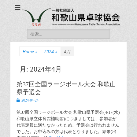
一般社団法人和歌山
一般社団法人和歌山県卓球協会 公式ホームページ
県卓球協会
Wakayama Table
Search
Tennis Association
for:
Home
»
2024
»
4月
月:
2024年4月
第37回全国ラージボール大会 和歌山
県予選会
Posted
2024-04-24
on
第37回全国ラージボール大会 和歌山県予選会(4/17(水)
和歌山県立体育館補助館)につきましては、参加者が
代表定員に満たなかったため、予選会は行われません
でした。お申込みの方は代表となりました。結果(出