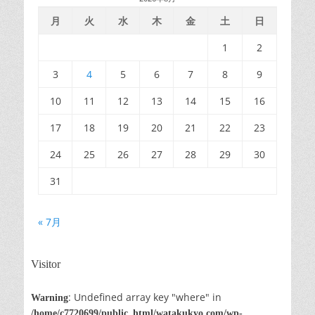
月
火
水
木
金
土
日
1
2
3
4
5
6
7
8
9
10
11
12
13
14
15
16
17
18
19
20
21
22
23
24
25
26
27
28
29
30
31
« 7月
Visitor
: Undefined array key "where" in
Warning
/home/c7720699/public_html/watakukyo.com/wp-