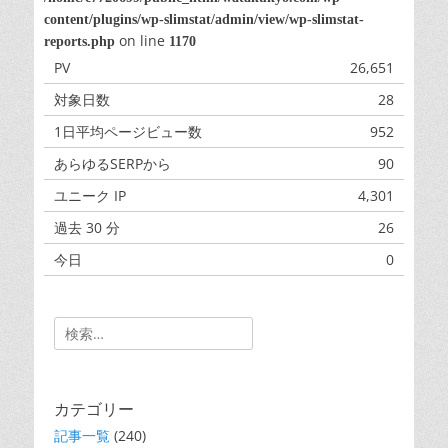
content/plugins/wp-slimstat/admin/view/wp-slimstat-
on line
reports.php
1170
PV
26,651
対象日数
28
1日平均ページビュー数
952
あらゆるSERPから
90
ユニーク IP
4,301
過去 30 分
26
今日
0
昨日
0
Search
for:
カテゴリー
記事一覧
(240)