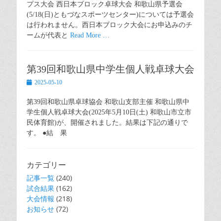
プス大会 西日本ブロック卓球大会 和歌山県予選会
(5/18(日)ともづなスポーツセンター)については予選会
は行われません。西日本ブロック大会にお申込みのチ
ームが代表と
Read More …
第39回和歌山県中学生個人戦卓球大会
Posted
2025-05-10
on
第39回和歌山県卓球協会 和歌山支部主催 和歌山県中
学生個人戦卓球大会(2025年5月10日(土) 和歌山市立市
民体育館)が、開催されました。結果は下記の通りで
す。 ●結 果
カテゴリー
記事一覧
(240)
試合結果
(162)
大会情報
(218)
お知らせ
(72)