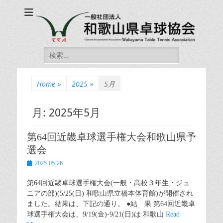
一般社団法人和歌山
一般社団法人和歌山県卓球協会 公式ホームページ
県卓球協会
Wakayama Table
Search
Tennis Association
for:
Home
»
2025
»
5月
月:
2025年5月
第64回近畿卓球選手権大会和歌山県予
選会
Posted
2025-05-26
on
第64回近畿卓球選手権大会(一般・高校３年生・ジュ
ニアの部)(5/25(日) 和歌山県立橋本体育館)が開催され
ました。結果は、下記の通り。 ●結 果 第64回近畿卓
球選手権大会は、9/19(金)-9/21(日)は 和歌山
Read