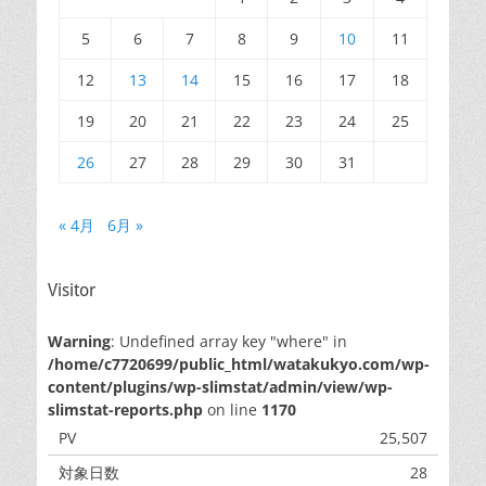
5
6
7
8
9
10
11
12
13
14
15
16
17
18
19
20
21
22
23
24
25
26
27
28
29
30
31
« 4月
6月 »
Visitor
Warning
: Undefined array key "where" in
/home/c7720699/public_html/watakukyo.com/wp-
content/plugins/wp-slimstat/admin/view/wp-
slimstat-reports.php
on line
1170
PV
25,507
対象日数
28