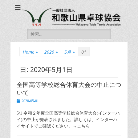
一般社団法人和歌山
一般社団法人和歌山県卓球協会 公式ホームページ
県卓球協会
Wakayama Table
Search
Tennis Association
for:
Home
»
2020
»
5月
»
01
日:
2020年5月1日
全国高等学校総合体育大会の中止につ
いて
Posted
2020-05-01
on
5/1 令和２年度全国高等学校総合体育大会(インターハ
イ)の中止が発表されました。詳しくは、インターハ
イサイトでご確認ください。→こちら