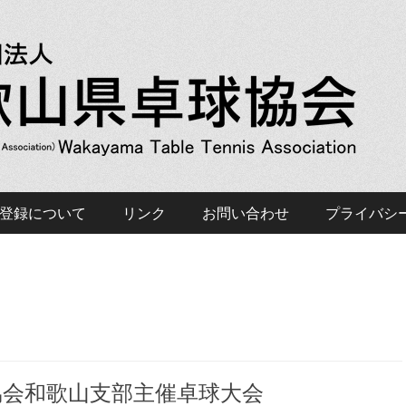
会 Wakayama Table T
登録について
リンク
お問い合わせ
プライバシ
協会和歌山支部主催卓球大会