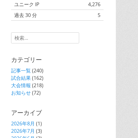
ユニーク IP
4,276
過去 30 分
5
今日
0
Search
昨日
0
for:
カテゴリー
記事一覧
(240)
試合結果
(162)
大会情報
(218)
お知らせ
(72)
アーカイブ
2026年8月
(1)
2026年7月
(3)