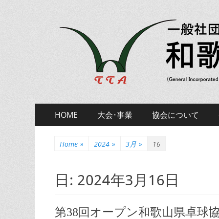
一般社団法人和歌山県卓球協
一般社団法人和歌山県卓球協会 公式ホームページ
Primary
Skip
HOME
大会･事業
協会について
to
Menu
content
Home
»
2024
»
3月
»
16
日:
2024年3月16日
第38回オープン和歌山県卓球