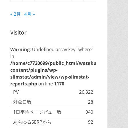
« 2月
4月 »
Visitor
Warning
: Undefined array key "where"
in
/home/c7720699/public_html/watakukyo.com/wp-
content/plugins/wp-
slimstat/admin/view/wp-slimstat-
reports.php
on line
1170
PV
26,322
対象日数
28
1日平均ページビュー数
940
あらゆるSERPから
92