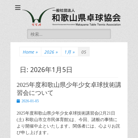
一般社団法人和歌山
一般社団法人和歌山県卓球協会 公式ホームページ
県卓球協会
Wakayama Table
Search
Tennis Association
for:
Home
»
2026
»
1月
»
05
日:
2026年1月5日
2025年度和歌山県少年少女卓球技術講
習会について
Posted
2026-01-05
on
2025年度和歌山県少年少女卓球技術講習会(2月21日
(土) 和歌山市立市民体育館)は、今回、諸般の事情に
より開催中止といたします。関係者には、心よりお詫
び申し上げます。