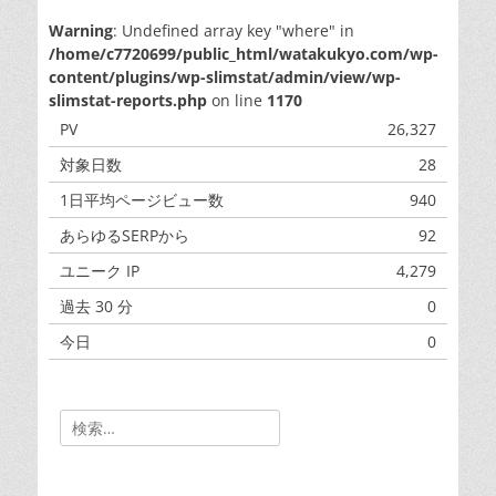
Warning
: Undefined array key "where" in
/home/c7720699/public_html/watakukyo.com/wp-
content/plugins/wp-slimstat/admin/view/wp-
slimstat-reports.php
on line
1170
PV
26,327
対象日数
28
1日平均ページビュー数
940
あらゆるSERPから
92
ユニーク IP
4,279
過去 30 分
0
今日
0
昨日
0
Search
for: