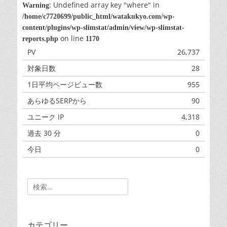
: Undefined array key "where" in
Warning
/home/c7720699/public_html/watakukyo.com/wp-
content/plugins/wp-slimstat/admin/view/wp-slimstat-
on line
reports.php
1170
PV
26,737
対象日数
28
1日平均ページビュー数
955
あらゆるSERPから
90
ユニーク IP
4,318
過去 30 分
0
今日
0
昨日
0
Search
for:
カテゴリー