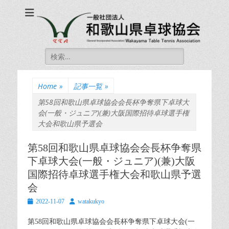
一般社団法人和歌山
一般社団法人和歌山県卓球協会 公式ホームページ
県卓球協会
Wakayama Table
Search
Tennis Association
for:
Home
»
記事一覧
»
第58回和歌山県卓球協会会長杯争奪県下卓球大
会(一般・ジュニア)(兼)大阪国際招待卓球選手権
大会和歌山県予選会
第58回和歌山県卓球協会会長杯争奪県
下卓球大会(一般・ジュニア)(兼)大阪
国際招待卓球選手権大会和歌山県予選
会
Posted
Author
2022-11-07
watakukyo
on
第58回和歌山県卓球協会会長杯争奪県下卓球大会(一