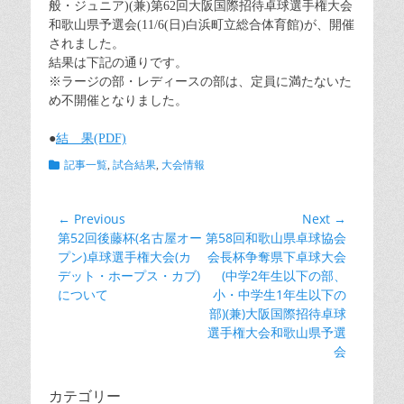
般・ジュニア)(兼)第62回大阪国際招待卓球選手権大会
和歌山県予選会(11/6(日)白浜町立総合体育館)が、開催
されました。
結果は下記の通りです。
※ラージの部・レディースの部は、定員に満たないた
め不開催となりました。
●
結 果(PDF)
Categories
記事一覧
,
試合結果
,
大会情報
投
← Previous
Next →
Previous
Next
第52回後藤杯(名古屋オー
第58回和歌山県卓球協会
稿
post:
post:
プン)卓球選手権大会(カ
会長杯争奪県下卓球大会
ナ
デット・ホープス・カブ)
(中学2年生以下の部、
ビ
について
小・中学生1年生以下の
ゲ
部)(兼)大阪国際招待卓球
選手権大会和歌山県予選
ー
会
シ
ョ
カテゴリー