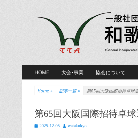
一般社団法人和歌山県卓球協
一般社団法人和歌山県卓球協会 公式ホームページ
Skip
Primary
HOME
大会･事業
協会について
to
Menu
content
Home
»
記事一覧
»
第65回大阪国際招待卓球
第65回大阪国際招待卓
Posted
Author
2025-12-05
watakukyo
on