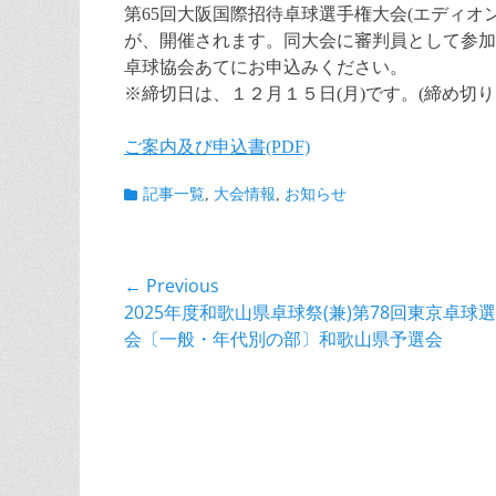
第65回大阪国際招待卓球選手権大会(エディオンアリ
が、開催されます。同大会に審判員として参加
卓球協会あてにお申込みください。
※締切日は、１２月１５日(月)です。(締め切り
ご案内及び申込書(PDF)
Categories
記事一覧
,
大会情報
,
お知らせ
投
← Previous
Previous
2025年度和歌山県卓球祭(兼)第78回東京卓球
稿
post:
会〔一般・年代別の部〕和歌山県予選会
ナ
ビ
ゲ
ー