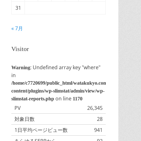
31
« 7月
Visitor
: Undefined array key "where"
Warning
in
/home/c7720699/public_html/watakukyo.com/wp-
content/plugins/wp-slimstat/admin/view/wp-
on line
slimstat-reports.php
1170
PV
26,345
対象日数
28
1日平均ページビュー数
941