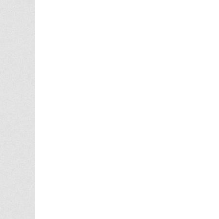
シ
ョ
ン